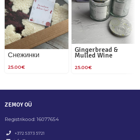
Gingerbread &
Снежинки
Mulled Wine
25.00
€
25.00
€
ZEMOY OÜ
Registrikood: 16077654
+372 5373 5721