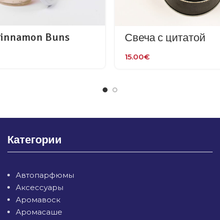
Cinnamon Buns
Свеча с цитатой
15.00
€
Категории
Автопарфюмы
Аксессуары
Аромавоск
Аромасаше