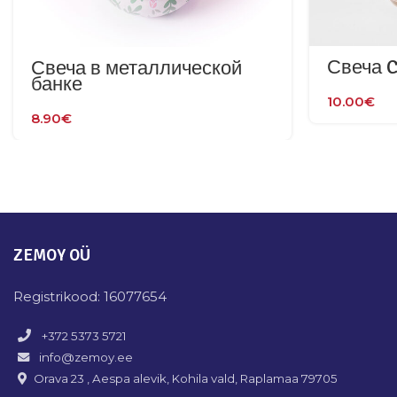
Свеча 
Свеча в металлической
банке
10.00
€
8.90
€
ZEMOY OÜ
Registrikood: 16077654
+372 5373 5721
info@zemoy.ee
Orava 23 , Aespa alevik, Kohila vald, Raplamaa 79705