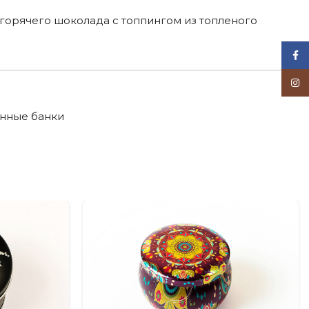
 горячего шоколада с топпингом из топленого
Face
Inst
нные банки