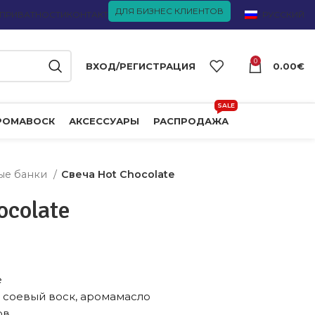
ДЛЯ БИЗНЕС КЛИЕНТОВ
 ПРИВАТНОСТИ
КОНТАКТ
РУССКИЙ
0
ВХОД/РЕГИСТРАЦИЯ
0.00
€
SALE
РОМАВОСК
АКСЕССУАРЫ
РАСПРОДАЖА
ые банки
Свеча Hot Chocolate
ocolate
е
й соевый воск, аромамасло
ов